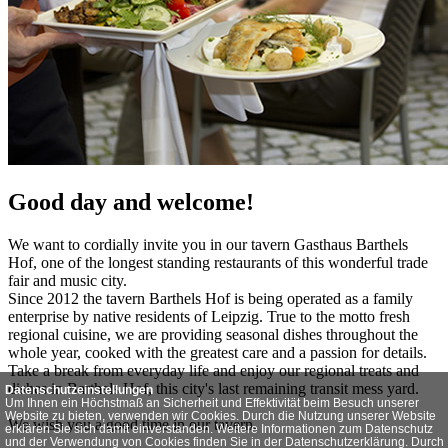
Good day and welcome!
We want to cordially invite you in our tavern Gasthaus Barthels
Hof, one of the longest standing restaurants of this wonderful trade
fair and music city.
Since 2012 the tavern Barthels Hof is being operated as a family
enterprise by native residents of Leipzig. True to the motto fresh
regional cuisine, we are providing seasonal dishes throughout the
whole year, cooked with the greatest care and a passion for details.
Take a break from everyday life and enjoy our regional treats and
dishes in Barthels Hof, this city's last remaining transit mess yard.
Datenschutzeinstellungen
Um Ihnen ein Höchstmaß an Sicherheit und Effektivität beim Besuch unserer
Website zu bieten, verwenden wir Cookies. Durch die Nutzung unserer Website
We wish you a good time in our tavern.
erklären Sie sich damit einverstanden. Weitere Informationen zum Datenschutz
und der Verwendung von Cookies finden Sie in der Datenschutzerklärung. Durch