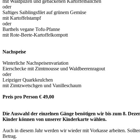
mit Waldpilzen und gebackenen Kartoffelbällchen
oder
Saftiges Saiblingsfilet auf grünem Gemüse
mit Kartoffelstampf
oder
Barthels vegane Tofu-Pfanne
mit Rote-Beete-Kartoffelkompott
Nachspeise
Winterliche Nachspeisenvariation
Eierschecke mit Zimtmousse und Waldbeerenragout
oder
Leipziger Quarkkeulchen
mit Zimtzwetschgen und Vanilleschaum
Preis pro Person € 49,00
Die Auswahl der einzelnen Gänge benötigen wir bis zum 8. Deze
Kinder können von unserer Kinderkarte wählen.
Auch in diesem Jahr werden wir wieder mit Vorkasse arbeiten. Sollten
Betrag.